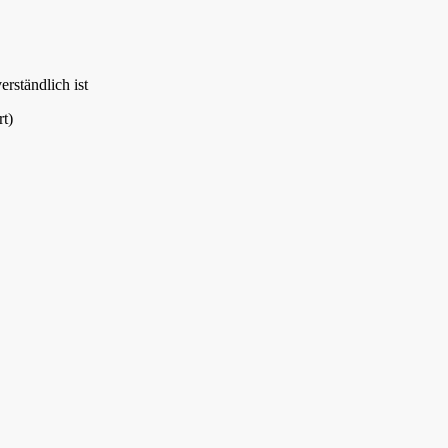
rständlich ist
rt)